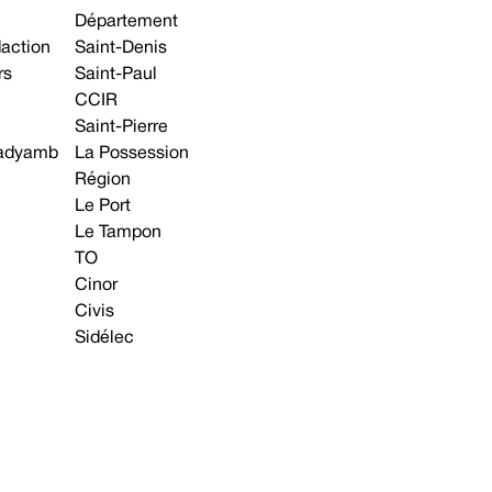
Département
daction
Saint-Denis
rs
Saint-Paul
CCIR
Saint-Pierre
 gadyamb
La Possession
Région
Le Port
Le Tampon
TO
Cinor
Civis
Sidélec
Annonces légales
Avis & Marchés publics