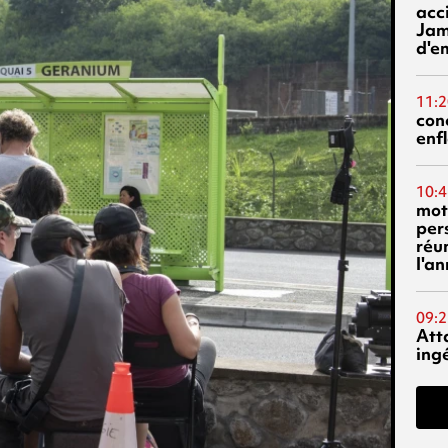
acci
Jam
d'e
11:2
con
enf
10:4
mot
per
réu
l'a
09:2
Att
ing