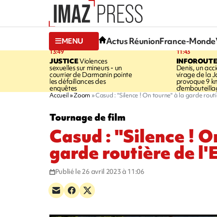
Actus Réunion
France-Monde
MENU
13:49
11:43
JUSTICE
Violences
INFOROUT
sexuelles sur mineurs - un
Denis, un acci
courrier de Darmanin pointe
virage de la 
les défaillances des
provoque 9 k
enquêtes
d'embouteilla
Accueil
Zoom
Casud : "Silence ! On tourne" à la garde rout
Tournage de film
Casud : "Silence ! O
garde routière de l
Publié le 26 avril 2023 à 11:06