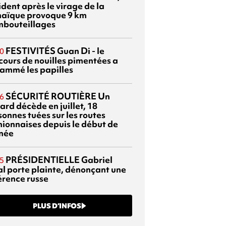
dent après le virage de la
aïque provoque 9 km
mbouteillages
FESTIVITÉS
Guan Di - le
0
cours de nouilles pimentées a
lammé les papilles
SÉCURITÉ ROUTIÈRE
Un
6
ard décède en juillet, 18
sonnes tuées sur les routes
nionnaises depuis le début de
nnée
PRÉSIDENTIELLE
Gabriel
5
al porte plainte, dénonçant une
érence russe
PLUS D’INFOS