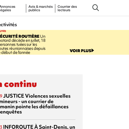
Annonces
Avis & marchés
Courrier des
légales
publics
lecteurs
ectivités
0:46
ÉCURITÉ ROUTIÈRE
Un
otard décède en juillet, 18
ersonnes tuées sur les
outes réunionnaises depuis
VOIR PLUS
e début de l'année
 continu
JUSTICE
Violences sexuelles
9
mineurs - un courrier de
manin pointe les défaillances
 enquêtes
INFOROUTE
À Saint-Denis, un
3