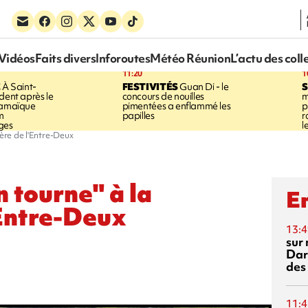
Vidéos
Faits divers
Inforoutes
Météo Réunion
L’actu des coll
11:20
1
E
À Saint-
FESTIVITÉS
Guan Di - le
S
dent après le
concours de nouilles
m
Jamaïque
pimentées a enflammé les
p
m
papilles
r
ges
l
ière de l'Entre-Deux
n tourne" à la
En
'Entre-Deux
13:4
sur 
Dar
des
11:4