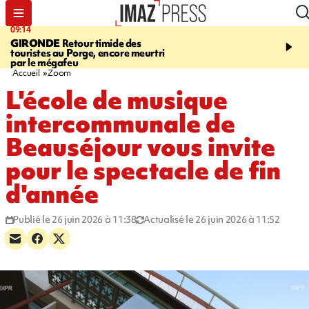
09:14
13:09
GIRONDE
Retour timide des
CONFLIT
Des échanges
touristes au Porge, encore meurtri
font cinq morts en Ukrai
par le mégafeu
Russie
Accueil
Zoom
L'école de musique
intercommunale de
Beauséjour vous invite
pour le spectacle de fin
d'année
Publié le 26 juin 2026 à 11:38
Actualisé le 26 juin 2026 à 11:52