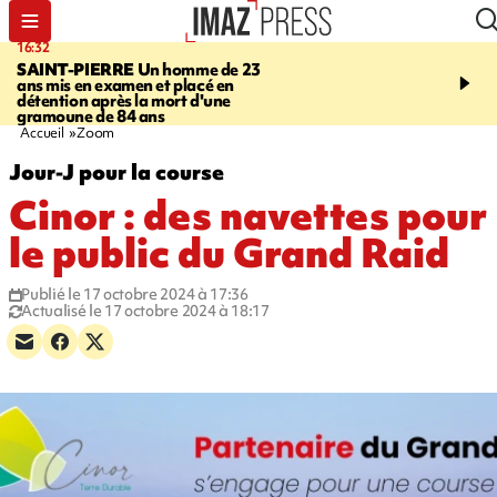
16:32
21:08
SAINT-PIERRE
Un homme de 23
MONDE
Arabie saoudit
ans mis en examen et placé en
et Turquie scellent un p
détention après la mort d'une
défense en pleine guerr
gramoune de 84 ans
Orient
Accueil
Zoom
Jour-J pour la course
Cinor : des navettes pour
le public du Grand Raid
Publié le 17 octobre 2024 à 17:36
Actualisé le 17 octobre 2024 à 18:17