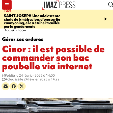
19:05
20:44
SAINT-JOSEPH
Une adolescente
À RETENIR CE SOIR
G
chute de 6 mètres lors d'une sortie
rouée de coups, cycliste,
cannyoning, elle a été hélitreuillée
personne disparue et c
par la gendarmerie
para-natation
Accueil
Zoom
Gérer ses ordures
Cinor : il est possible de
commander son bac
poubelle via internet
Publié le 24 février 2025 à 14:00
Actualisé le 24 février 2025 à 14:22