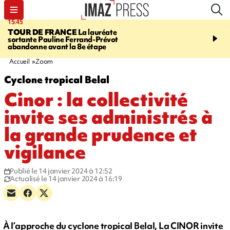
15:45
20:17
TOUR DE FRANCE
La lauréate
À RETENIR CE SOIR
Sé
sortante Pauline Ferrand-Prévot
routière, concours de nou
abandonne avant la 8e étape
du littoral fermée, courr
Darmanin et évacuation
Accueil
Zoom
Cyclone tropical Belal
Cinor : la collectivité
invite ses administrés à
la grande prudence et
vigilance
Publié le 14 janvier 2024 à 12:52
Actualisé le 14 janvier 2024 à 16:19
À l’approche du cyclone tropical Belal, La CINOR invite