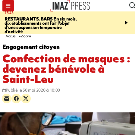
15:45
17:17
RESTAURANTS, BARS
En six mois,
"LE DERNIER REFUG
dix établissements ont fait l'objet
Angeles, un homme vit 
d'une suspension temporaire
panneau publicitaire po
d'activité
promouvoir un film Netf
Accueil
Zoom
Engagement citoyen
Confection de masques :
devenez bénévole à
Saint-Leu
Publié le 30 mai 2020 à 10:00