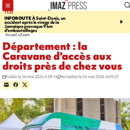
11:43
16:35
INFOROUTE
À Saint-Denis, un
PITON DE LA FOURN
accident après le virage de la
gendarmes évacuent un
Jamaïque provoque 9 km
randonneuse blessée, d
d'embouteillages
conditions météorologiqu
Accueil
Zoom
Département : la
Caravane d'accès aux
droits près de chez vous
Publié le 26 mai 2026 à 09:16
Actualisé le 26 mai 2026 à 09:25