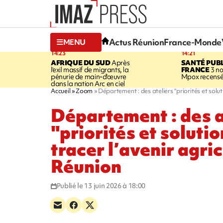
Actus Réunion
France-Monde
MENU
14:23
14:21
AFRIQUE DU SUD
Après
SANTÉ PUB
l'exil massif de migrants, la
FRANCE
3 no
pénurie de main-d'œuvre
Mpox recensé
dans la nation Arc en ciel
Accueil
Zoom
Département : des ateliers "priorités et solut
Département : des a
"priorités et soluti
tracer l’avenir agri
Réunion
Publié le 13 juin 2026 à 18:00