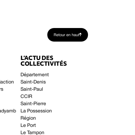
Retour en haut
L’ACTU DES
COLLECTIVITÉS
Département
daction
Saint-Denis
rs
Saint-Paul
CCIR
Saint-Pierre
 gadyamb
La Possession
Région
Le Port
Le Tampon