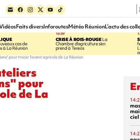
Vidéos
Faits divers
Inforoutes
Météo Réunion
L’actu des coll
13:59
1
LIQUE
CRISE À BOIS-ROUGE
La
S
uveaux cas de
Chambre d'agriculture s'en
f
s à La Réunion
prend à Tereos
L
a
ions" pour tracer l’avenir agricole de La Réunion
teliers
ons" pour
En
cole de La
14:2
mas
mai
ciel
14:2
nou