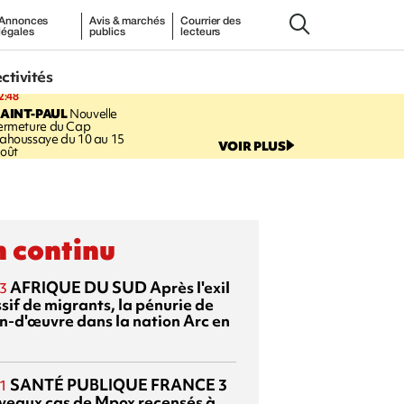
Annonces
Avis & marchés
Courrier des
légales
publics
lecteurs
ectivités
2:48
AINT-PAUL
Nouvelle
ermeture du Cap
ahoussaye du 10 au 15
VOIR PLUS
oût
 continu
AFRIQUE DU SUD
Après l'exil
3
sif de migrants, la pénurie de
n-d'œuvre dans la nation Arc en
SANTÉ PUBLIQUE FRANCE
3
1
veaux cas de Mpox recensés à