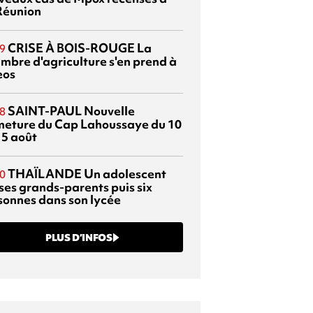
Réunion
CRISE À BOIS-ROUGE
La
9
mbre d'agriculture s'en prend à
eos
SAINT-PAUL
Nouvelle
8
meture du Cap Lahoussaye du 10
15 août
THAÏLANDE
Un adolescent
0
 ses grands-parents puis six
sonnes dans son lycée
PLUS D’INFOS