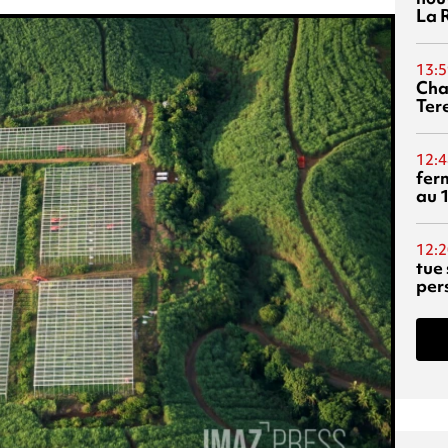
La 
13:5
Cha
Ter
12:4
fer
au 
12:2
tue
per