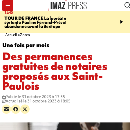
15:45
20:17
TOUR DE FRANCE
La lauréate
À RETENIR CE SOIR
Sé
sortante Pauline Ferrand-Prévot
routière, concours de nou
abandonne avant la 8e étape
du littoral fermée, courr
Darmanin et évacuation
Accueil
Zoom
Une fois par mois
Des permanences
gratuites de notaires
proposés aux Saint-
Paulois
Publié le 31 octobre 2023 à 17:55
Actualisé le 31 octobre 2023 à 18:05