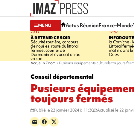
Actus Réunion
France-Monde
MENU
20:17
17:59
À RETENIR CE SOIR
INFOROUT
Sécurité routière, concours
la Corniche - 
de nouilles, route du littoral
Littoral ferm
fermée, courrier de
matin dans le
Darmanin et évacuation au
Ouest
volcan
Accueil
Zoom
Pusieurs équipements culturels toujours fer
Conseil départemental
Pusieurs équipement
toujours fermés
Publié le 22 janvier 2024 à 11:30
Actualisé le 22 janv