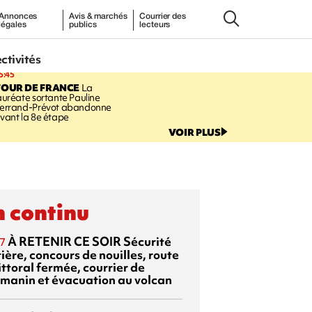
Annonces
Avis & marchés
Courrier des
légales
publics
lecteurs
ectivités
5:45
TOUR DE FRANCE
La
auréate sortante Pauline
errand-Prévot abandonne
vant la 8e étape
VOIR PLUS
 continu
À RETENIR CE SOIR
Sécurité
7
ière, concours de nouilles, route
ittoral fermée, courrier de
manin et évacuation au volcan