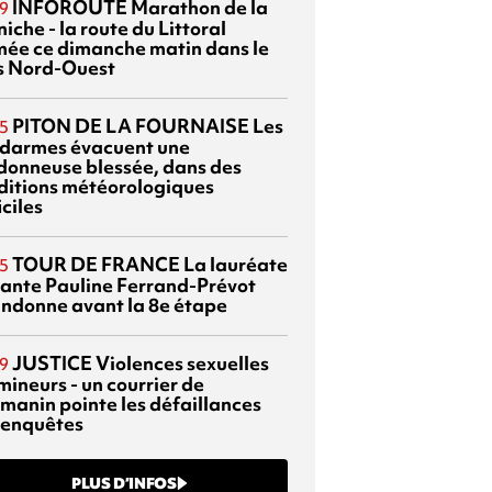
INFOROUTE
Marathon de la
9
iche - la route du Littoral
mée ce dimanche matin dans le
s Nord-Ouest
PITON DE LA FOURNAISE
Les
5
darmes évacuent une
donneuse blessée, dans des
ditions météorologiques
iciles
TOUR DE FRANCE
La lauréate
5
tante Pauline Ferrand-Prévot
ndonne avant la 8e étape
JUSTICE
Violences sexuelles
9
mineurs - un courrier de
manin pointe les défaillances
 enquêtes
PLUS D’INFOS