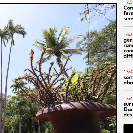
17:5
Corn
fer
sen
16:3
gen
ran
con
diff
15:4
sor
aba
13:4
sur 
Dar
des