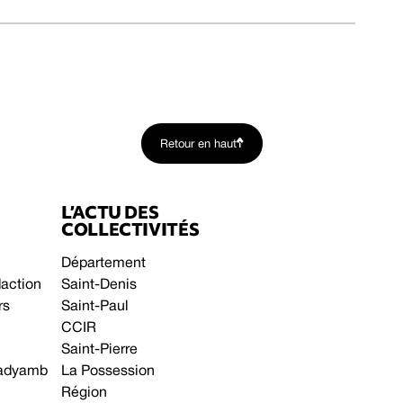
Retour en haut
L’ACTU DES
COLLECTIVITÉS
Département
daction
Saint-Denis
rs
Saint-Paul
CCIR
Saint-Pierre
 gadyamb
La Possession
Région