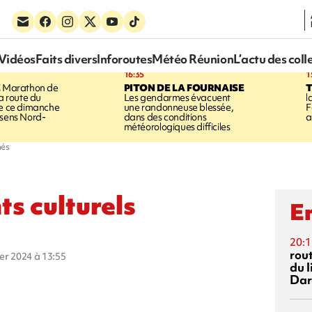
Vidéos
Faits divers
Inforoutes
Météo Réunion
L’actu des coll
16:35
1
E
Marathon de
PITON DE LA FOURNAISE
la route du
Les gendarmes évacuent
l
ée ce dimanche
une randonneuse blessée,
F
 sens Nord-
dans des conditions
a
météorologiques difficiles
més
s culturels
En
20:1
rout
ier 2024 à 13:55
du l
Dar