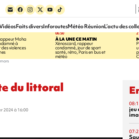
Vidéos
Faits divers
Inforoutes
Météo Réunion
L’actu des coll
06:50
2
rappeur Moha
À LA UNE CE MATIN
ondamné à
Xénoscard, rappeur
P
 des violences
condamné, jour de sport
u
mes
santé, rétro, Paris en bus et
p
météo
O
3 mars
e du littoral
En
08:1
jeu 
ier 2024 à 16:00
ima
07:2
Squ