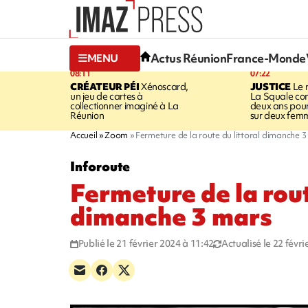
Actus Réunion
France-Monde
MENU
08:11
07:22
CRÉATEUR PÉI
Xénoscard,
JUSTICE
Le 
un jeu de cartes à
La Squale c
collectionner imaginé à La
deux ans pour
Réunion
sur deux fem
Accueil
Zoom
Fermeture de la route du littoral dimanche 
Inforoute
Fermeture de la rout
dimanche 3 mars
Publié le 21 février 2024 à 11:42
Actualisé le 22 févr