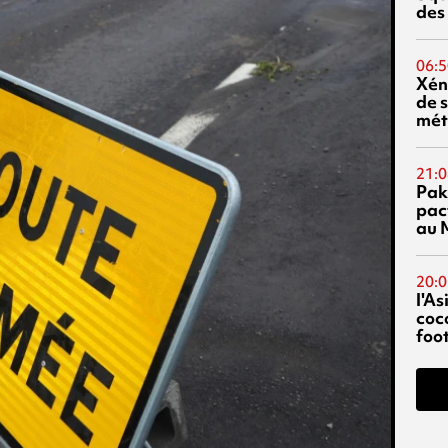
des
06:5
Xén
de s
mét
21:0
Pak
pac
au 
20:0
l'A
coc
foo