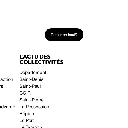
Retour en haut
L’ACTU DES
COLLECTIVITÉS
Département
daction
Saint-Denis
rs
Saint-Paul
CCIR
Saint-Pierre
 gadyamb
La Possession
Région
Le Port
Le Tampon