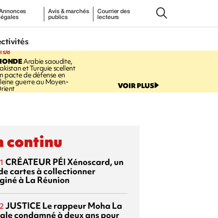
Annonces
Avis & marchés
Courrier des
légales
publics
lecteurs
ectivités
1:08
MONDE
Arabie saoudite,
akistan et Turquie scellent
n pacte de défense en
leine guerre au Moyen-
VOIR PLUS
rient
 continu
CRÉATEUR PÉI
Xénoscard, un
1
de cartes à collectionner
giné à La Réunion
JUSTICE
Le rappeur Moha La
2
ale condamné à deux ans pour