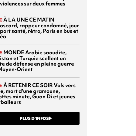
 violences sur deux femmes
À LA UNE CE MATIN
0
oscard, rappeur condamné, jour
port santé, rétro, Paris en bus et
éo
MONDE
Arabie saoudite,
8
istan et Turquie scellent un
te de défense en pleine guerre
Moyen-Orient
À RETENIR CE SOIR
Vols vers
6
sie, mort d'une gramoune,
ottes minute, Guan Di et jeunes
tballeurs
PLUS D’INFOS