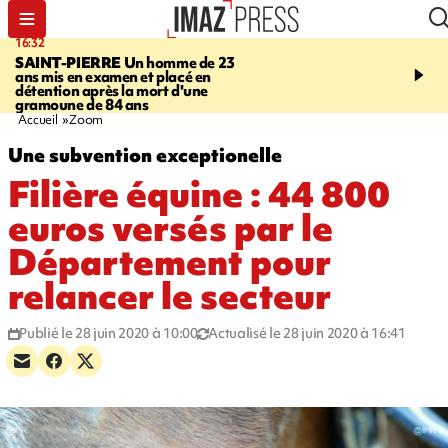
16:32
21:08
SAINT-PIERRE
Un homme de 23
MONDE
Arabie saoudit
ans mis en examen et placé en
et Turquie scellent un p
détention après la mort d'une
défense en pleine guerr
gramoune de 84 ans
Orient
Accueil
Zoom
Une subvention exceptionelle
Filière équine : 44 800
euros versés par le
Département pour
relancer le secteur
Publié le 28 juin 2020 à 10:00
Actualisé le 28 juin 2020 à 16:41