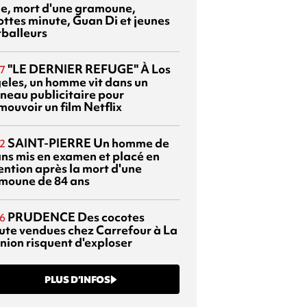
sie, mort d'une gramoune,
ottes minute, Guan Di et jeunes
tballeurs
"LE DERNIER REFUGE"
À Los
7
eles, un homme vit dans un
neau publicitaire pour
mouvoir un film Netflix
SAINT-PIERRE
Un homme de
2
ans mis en examen et placé en
ention après la mort d'une
moune de 84 ans
PRUDENCE
Des cocotes
6
ute vendues chez Carrefour à La
nion risquent d'exploser
PLUS D’INFOS