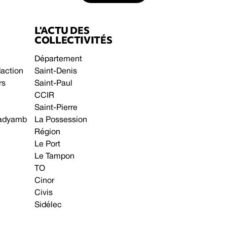
L’ACTU DES
COLLECTIVITÉS
Département
daction
Saint-Denis
rs
Saint-Paul
CCIR
Saint-Pierre
 gadyamb
La Possession
Région
Le Port
Le Tampon
TO
Cinor
Civis
Sidélec