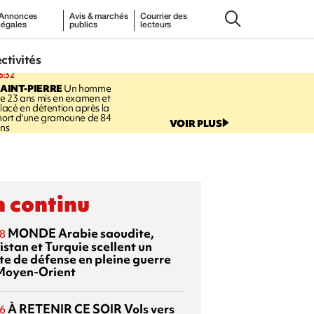
Annonces
Avis & marchés
Courrier des
légales
publics
lecteurs
ectivités
6:32
AINT-PIERRE
Un homme
e 23 ans mis en examen et
lacé en détention après la
ort d'une gramoune de 84
VOIR PLUS
ns
 continu
MONDE
Arabie saoudite,
8
istan et Turquie scellent un
te de défense en pleine guerre
Moyen-Orient
À RETENIR CE SOIR
Vols vers
6