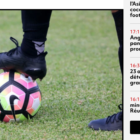
l'A
coc
foo
17:1
Ang
pan
pro
16:3
23 
dét
gra
16:1
min
Réu