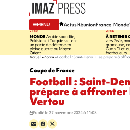
Actus Réunion
France-Monde
MENU
21:08
20:06
MONDE
Arabie saoudite,
À RETENIR 
Pakistan et Turquie scellent
vers l'Asie, mo
un pacte de défense en
gramoune, co
pleine guerre au Moyen-
Guan Di et je
Orient
footballeurs
Accueil
Zoom
Football : Saint-Denis FC se prépare à affr
Coupe de France
Football : Saint-Den
prépare à affronter
Vertou
Publié le 27 novembre 2024 à 11:08