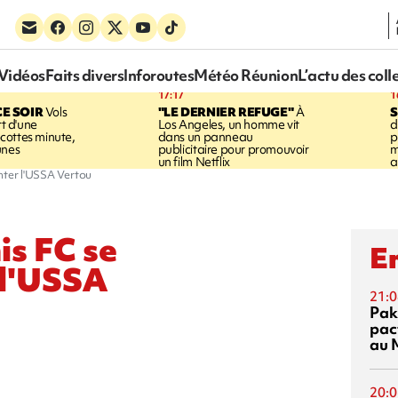
Vidéos
Faits divers
Inforoutes
Météo Réunion
L’actu des coll
17:17
1
CE SOIR
Vols
"LE DERNIER REFUGE"
À
S
rt d'une
Los Angeles, un homme vit
d
cottes minute,
dans un panneau
p
unes
publicitaire pour promouvoir
m
un film Netflix
a
onter l'USSA Vertou
is FC se
En
 l'USSA
21:0
Pak
pac
au 
20:0