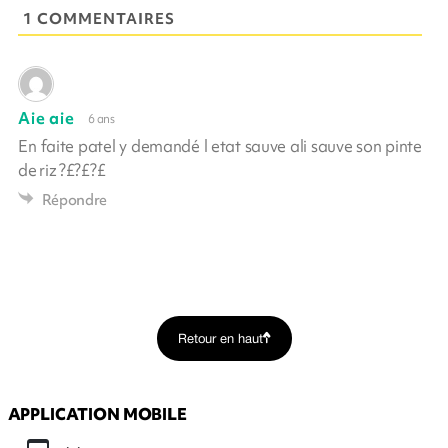
1 COMMENTAIRES
Aie aie
6 ans
En faite patel y demandé l etat sauve ali sauve son pinte
de riz ?£?£?£
Répondre
Retour en haut
APPLICATION MOBILE