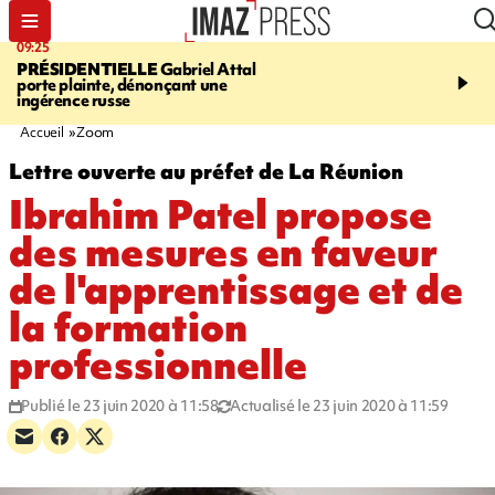
09:25
11:43
PRÉSIDENTIELLE
Gabriel Attal
INFOROUTE
À Saint-D
porte plainte, dénonçant une
accident après le virage 
ingérence russe
Jamaïque provoque 9 
d'embouteillages
Accueil
Zoom
Lettre ouverte au préfet de La Réunion
Ibrahim Patel propose
des mesures en faveur
de l'apprentissage et de
la formation
professionnelle
Publié le 23 juin 2020 à 11:58
Actualisé le 23 juin 2020 à 11:59