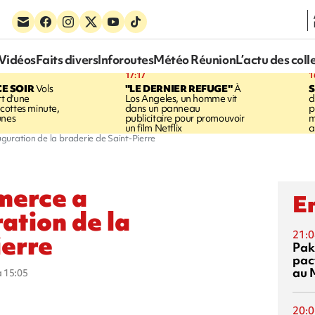
Vidéos
Faits divers
Inforoutes
Météo Réunion
L’actu des coll
17:17
1
CE SOIR
Vols
"LE DERNIER REFUGE"
À
S
rt d'une
Los Angeles, un homme vit
d
cottes minute,
dans un panneau
p
unes
publicitaire pour promouvoir
m
un film Netflix
a
guration de la braderie de Saint-Pierre
merce a
En
ration de la
21:0
ierre
Pak
pac
au 
à 15:05
20:0