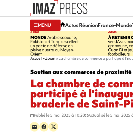
Actus Réunion
France-Monde
MENU
21:08
20:06
MONDE
Arabie saoudite,
À RETENIR 
Pakistan et Turquie scellent
vers l'Asie, mo
un pacte de défense en
gramoune, co
pleine guerre au Moyen-
Guan Di et je
Orient
footballeurs
Accueil
Zoom
La chambre de commerce a participé à l'inau
Soutien aux commerces de proximité
La chambre de com
participé à l'inaugu
braderie de Saint-P
Publié le 5 mai 2025 à 10:20
Actualisé le 5 mai 2025 