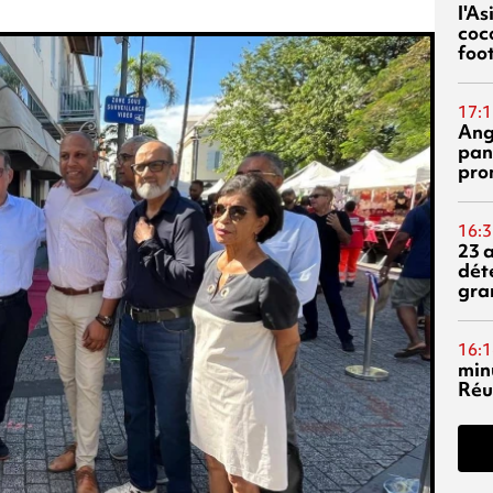
l'A
coc
foo
17:1
Ang
pan
pro
16:3
23 
dét
gra
16:1
min
Réu