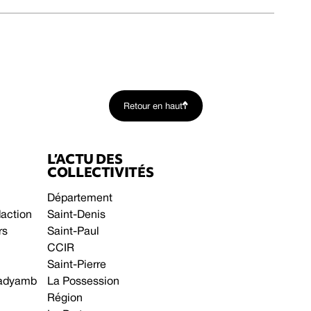
Retour en haut
L’ACTU DES
COLLECTIVITÉS
Département
daction
Saint-Denis
rs
Saint-Paul
CCIR
Saint-Pierre
 gadyamb
La Possession
Région