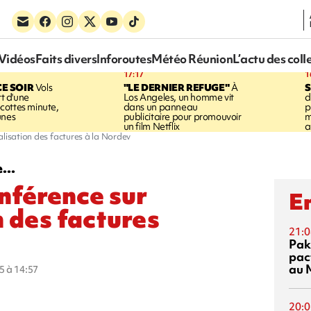
Vidéos
Faits divers
Inforoutes
Météo Réunion
L’actu des coll
17:17
1
CE SOIR
Vols
"LE DERNIER REFUGE"
À
S
rt d'une
Los Angeles, un homme vit
d
cottes minute,
dans un panneau
p
unes
publicitaire pour promouvoir
m
un film Netflix
a
alisation des factures à la Nordev
...
onférence sur
En
n des factures
21:0
Pak
pac
au 
5 à 14:57
20:0