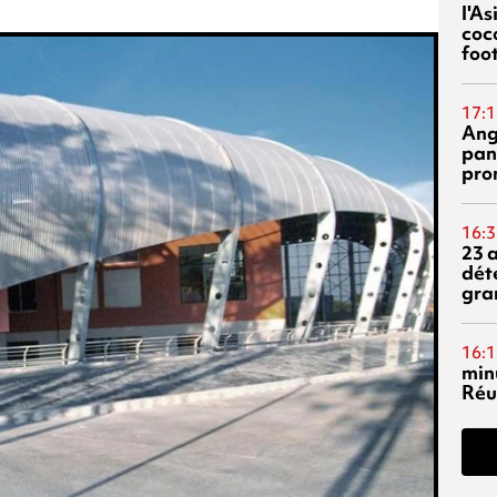
l'A
coc
foo
17:1
Ang
pan
pro
16:3
23 
dét
gra
16:1
min
Réu