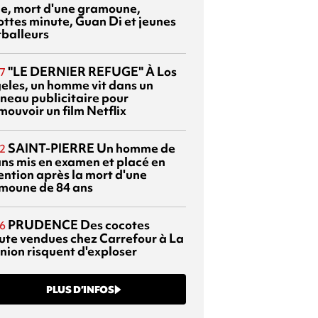
sie, mort d'une gramoune,
ottes minute, Guan Di et jeunes
tballeurs
"LE DERNIER REFUGE"
À Los
7
eles, un homme vit dans un
neau publicitaire pour
mouvoir un film Netflix
SAINT-PIERRE
Un homme de
2
ans mis en examen et placé en
ention après la mort d'une
moune de 84 ans
PRUDENCE
Des cocotes
6
ute vendues chez Carrefour à La
nion risquent d'exploser
PLUS D’INFOS