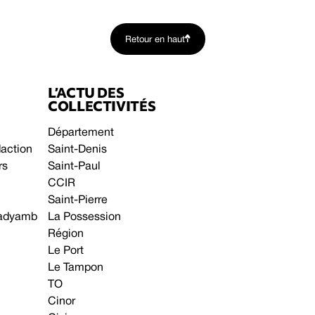
Retour en haut
L’ACTU DES
COLLECTIVITÉS
Département
daction
Saint-Denis
rs
Saint-Paul
CCIR
Saint-Pierre
 gadyamb
La Possession
Région
Le Port
Le Tampon
TO
Cinor