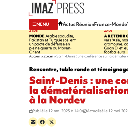
Actus Réunion
France-Monde
MENU
21:08
20:06
MONDE
Arabie saoudite,
À RETENIR 
Pakistan et Turquie scellent
vers l'Asie, mo
un pacte de défense en
gramoune, co
pleine guerre au Moyen-
Guan Di et je
Orient
footballeurs
Accueil
Zoom
Saint-Denis : une conférence sur la dématéri
Rencontre, table ronde et témoignage
Saint-Denis : une c
la dématérialisatio
à la Nordev
Publié le 12 mai 2025 à 14:04
Actualisé le 12 mai 202