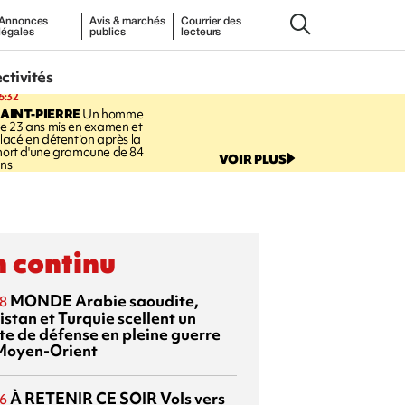
Annonces
Avis & marchés
Courrier des
légales
publics
lecteurs
ectivités
6:32
AINT-PIERRE
Un homme
e 23 ans mis en examen et
lacé en détention après la
ort d'une gramoune de 84
VOIR PLUS
ns
 continu
MONDE
Arabie saoudite,
8
istan et Turquie scellent un
te de défense en pleine guerre
Moyen-Orient
À RETENIR CE SOIR
Vols vers
6