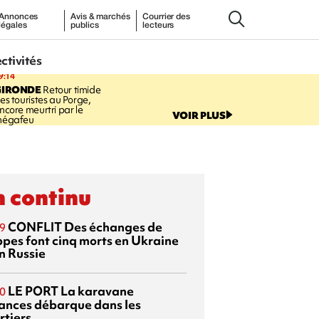
Annonces
Avis & marchés
Courrier des
légales
publics
lecteurs
ectivités
9:14
GIRONDE
Retour timide
es touristes au Porge,
ncore meurtri par le
VOIR PLUS
égafeu
 continu
CONFLIT
Des échanges de
9
ppes font cinq morts en Ukraine
n Russie
LE PORT
La karavane
0
ances débarque dans les
rtiers