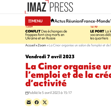
Actus Réunion
France-Monde
MENU
13:09
12:10
CONFLIT
Des échanges de
LE PORT
La 
frappes font cinq morts en
vacances dé
Ukraine et en Russie
les quartiers
Accueil
Zoom
La Cinor organise un salon de l’emploi et de l
Vendredi 7 avril 2023
La Cinor organise u
l’emploi et de la cré
d’activité
Publié le 5 avril 2023 à 15:17