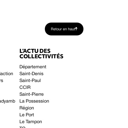
Retour en haut
L’ACTU DES
COLLECTIVITÉS
Département
daction
Saint-Denis
rs
Saint-Paul
CCIR
Saint-Pierre
 gadyamb
La Possession
Région
Le Port
Le Tampon