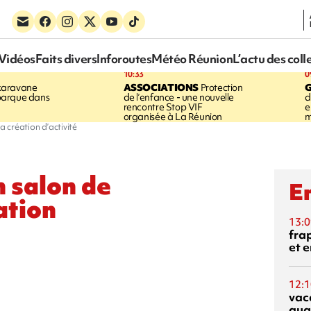
Vidéos
Faits divers
Inforoutes
Météo Réunion
L’actu des coll
10:33
0
karavane
ASSOCIATIONS
Protection
barque dans
de l’enfance - une nouvelle
d
rencontre Stop VIF
e
organisée à La Réunion
m
a création d’activité
n salon de
En
ation
13:0
fra
et e
12:1
vac
qua