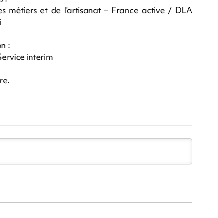
métiers et de l'artisanat – France active / DLA
i
n :
Service interim
re.