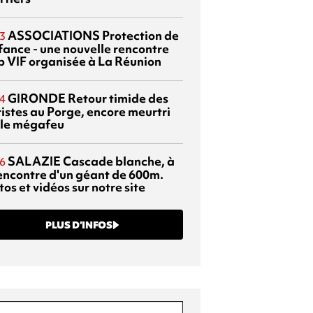
ASSOCIATIONS
Protection de
3
nfance - une nouvelle rencontre
p VIF organisée à La Réunion
GIRONDE
Retour timide des
4
ristes au Porge, encore meurtri
 le mégafeu
SALAZIE
Cascade blanche, à
6
rencontre d'un géant de 600m.
os et vidéos sur notre site
PLUS D’INFOS