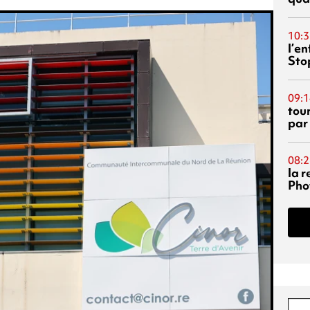
10:3
l’e
Sto
09:1
tou
par
08:2
la 
Phot