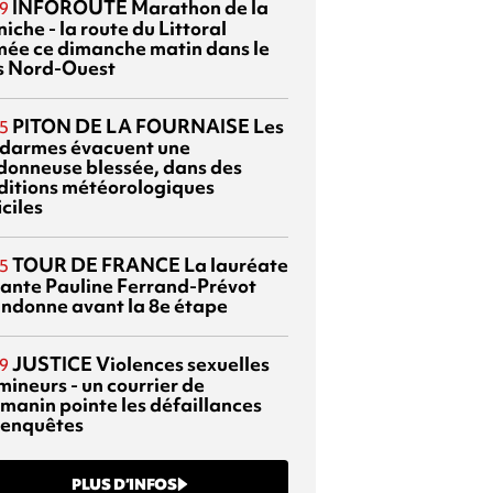
INFOROUTE
Marathon de la
9
iche - la route du Littoral
mée ce dimanche matin dans le
s Nord-Ouest
PITON DE LA FOURNAISE
Les
5
darmes évacuent une
donneuse blessée, dans des
ditions météorologiques
iciles
TOUR DE FRANCE
La lauréate
5
tante Pauline Ferrand-Prévot
ndonne avant la 8e étape
JUSTICE
Violences sexuelles
9
mineurs - un courrier de
manin pointe les défaillances
 enquêtes
PLUS D’INFOS