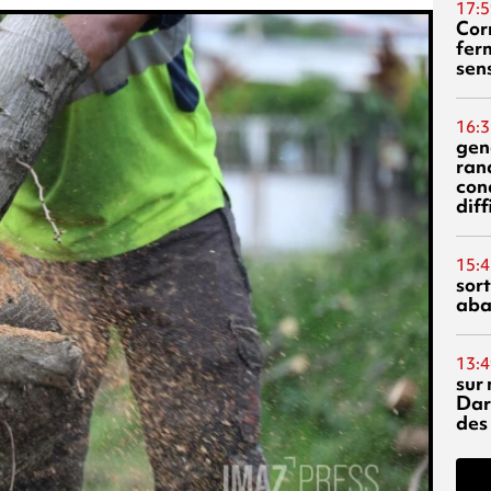
17:5
Corn
fer
sen
16:3
gen
ran
con
diff
15:4
sor
aba
13:4
sur 
Dar
des