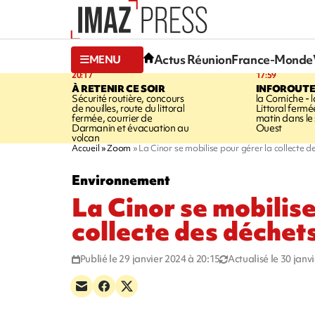
Actus Réunion
France-Monde
MENU
20:17
17:59
À RETENIR CE SOIR
INFOROUT
Sécurité routière, concours
la Corniche - 
de nouilles, route du littoral
Littoral ferm
fermée, courrier de
matin dans le
Darmanin et évacuation au
Ouest
volcan
Accueil
Zoom
La Cinor se mobilise pour gérer la collecte d
Environnement
La Cinor se mobilise
collecte des déchet
Publié le 29 janvier 2024 à 20:15
Actualisé le 30 janv