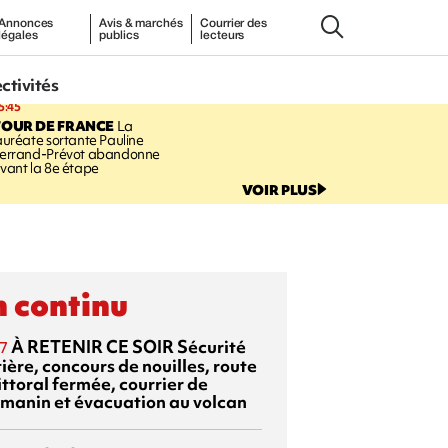
Annonces
Avis & marchés
Courrier des
légales
publics
lecteurs
ectivités
5:45
TOUR DE FRANCE
La
auréate sortante Pauline
errand-Prévot abandonne
vant la 8e étape
VOIR PLUS
 continu
À RETENIR CE SOIR
Sécurité
7
ière, concours de nouilles, route
ittoral fermée, courrier de
manin et évacuation au volcan