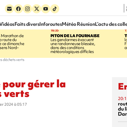
Vidéos
Faits divers
Inforoutes
Météo Réunion
L’actu des coll
16:35
1
E
Marathon de
PITON DE LA FOURNAISE
la route du
Les gendarmes évacuent
l
ée ce dimanche
une randonneuse blessée,
F
 sens Nord-
dans des conditions
a
météorologiques difficiles
es déchets verts
 pour gérer la
En
s verts
20:1
rout
ier 2024 à 05:17
du l
Dar