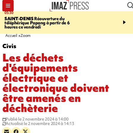
05:30
07:00
SAINT-DENIS
Réouverture du
LA MÉTÉO DAPRÉ M
téléphérique Papang à partir de 6
ROSINA
Un vendredi so
heures ce vendredi
Accueil
Zoom
Civis
Les déchets
d'équipements
électrique et
électronique doivent
être amenés en
déchèterie
Publié le 2 novembre 2024 à 14:00
Actualisé le 2 novembre 2024 à 14:13