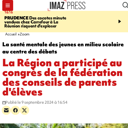
16:16
20:06
PRUDENCE
Des cocotes minute
À RETENIR CE SOIR
Vo
vendues chez Carrefour à La
l'Asie, mort d'une gram
Réunion risquent d'exploser
cocottes minute, Guan D
footballeurs
Accueil
Zoom
La santé mentale des jeunes en milieu scolaire
au centre des débats
La Région a participé au
congrès de la fédération
des conseils de parents
d'élèves
Publié le 9 septembre 2024 à 16:54