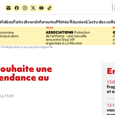
Vidéos
Faits divers
Inforoutes
Météo Réunion
L’actu des coll
10:33
0
karavane
ASSOCIATIONS
Protection
barque dans
de l’enfance - une nouvelle
d
rencontre Stop VIF
e
organisée à La Réunion
m
de l’indépendance au peuple malgache
souhaite une
En
épendance au
13:0
fra
et e
3 à 15:59
12:1
vac
qua