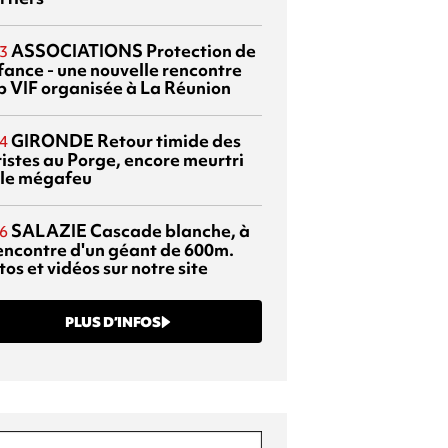
ASSOCIATIONS
Protection de
3
nfance - une nouvelle rencontre
p VIF organisée à La Réunion
GIRONDE
Retour timide des
4
ristes au Porge, encore meurtri
 le mégafeu
SALAZIE
Cascade blanche, à
6
rencontre d'un géant de 600m.
os et vidéos sur notre site
PLUS D’INFOS