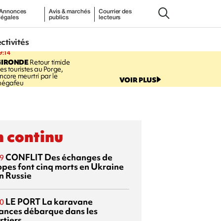
Annonces
Avis & marchés
Courrier des
légales
publics
lecteurs
ectivités
9:14
GIRONDE
Retour timide
es touristes au Porge,
ncore meurtri par le
VOIR PLUS
égafeu
 continu
CONFLIT
Des échanges de
9
ppes font cinq morts en Ukraine
n Russie
LE PORT
La karavane
0
ances débarque dans les
rtiers