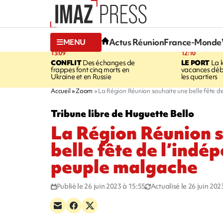
Actus Réunion
France-Monde
MENU
13:09
12:10
CONFLIT
Des échanges de
LE PORT
La 
frappes font cinq morts en
vacances dé
Ukraine et en Russie
les quartiers
Accueil
Zoom
La Région Réunion souhaite une belle fête 
Tribune libre de Huguette Bello
La Région Réunion 
belle fête de l’ind
peuple malgache
Publié le 26 juin 2023 à 15:55
Actualisé le 26 juin 202