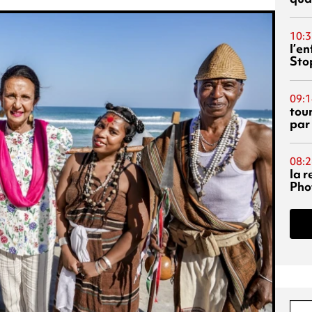
10:3
l’e
Sto
09:1
tou
par
08:2
la 
Phot