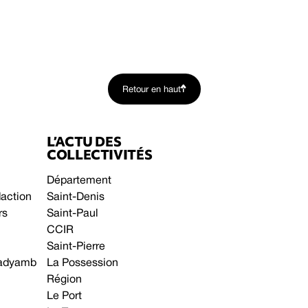
Retour en haut
L’ACTU DES
COLLECTIVITÉS
Département
daction
Saint-Denis
rs
Saint-Paul
CCIR
Saint-Pierre
 gadyamb
La Possession
Région
Le Port