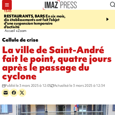
15:45
17:17
RESTAURANTS, BARS
En six mois,
"LE DERNIER REFUG
dix établissements ont fait l'objet
Angeles, un homme vit 
d'une suspension temporaire
panneau publicitaire po
d'activité
promouvoir un film Netf
Accueil
Zoom
Cellule de crise
La ville de Saint-André
fait le point, quatre jours
après le passage du
cyclone
Publié le 3 mars 2025 à 12:05
Actualisé le 3 mars 2025 à 12:34