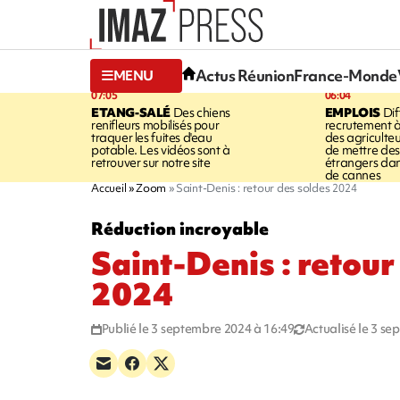
Actus Réunion
France-Monde
MENU
07:05
06:04
ETANG-SALÉ
Des chiens
EMPLOIS
Dif
renifleurs mobilisés pour
recrutement à
traquer les fuites d'eau
des agriculte
potable. Les vidéos sont à
de mettre des 
retrouver sur notre site
étrangers da
de cannes
Accueil
Zoom
Saint-Denis : retour des soldes 2024
Réduction incroyable
Saint-Denis : retour
2024
Publié le 3 septembre 2024 à 16:49
Actualisé le 3 s