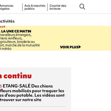
Annonces
Avis & marchés
Courrier des
légales
publics
lecteurs
ectivités
5:24
 LA UNE CE MATIN
ravailleurs étrangers,
hiens renifleurs,
griculteurs, braderie au
ort, marche de la mutualité
VOIR PLUS
t météo
 continu
ETANG-SALÉ
Des chiens
5
fleurs mobilisés pour traquer les
es d'eau potable. Les vidéos sont
trouver sur notre site