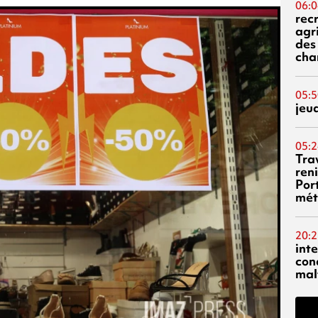
06:0
rec
agr
des 
cha
05:5
jeu
05:2
Tra
reni
Por
mét
20:2
inte
con
mal