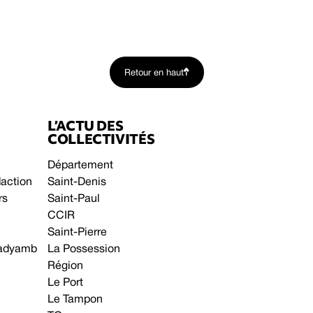
Retour en haut
L’ACTU DES
COLLECTIVITÉS
Département
daction
Saint-Denis
rs
Saint-Paul
CCIR
Saint-Pierre
 gadyamb
La Possession
Région
Le Port
Le Tampon