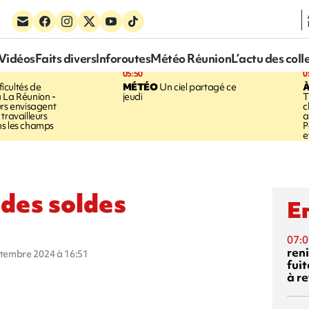
Vidéos
Faits divers
Inforoutes
Météo Réunion
L’actu des coll
05:50
0
ficultés de
MÉTÉO
Un ciel partagé ce
À
 La Réunion -
jeudi
T
urs envisagent
c
travailleurs
a
ns les champs
P
e
 des soldes
En
07:0
reni
eptembre 2024 à 16:51
fuit
à re