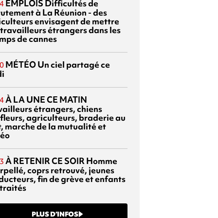
EMPLOIS
Difficultés de
4
rutement à La Réunion - des
iculteurs envisagent de mettre
travailleurs étrangers dans les
mps de cannes
MÉTÉO
Un ciel partagé ce
0
di
À LA UNE CE MATIN
4
vailleurs étrangers, chiens
fleurs, agriculteurs, braderie au
t, marche de la mutualité et
éo
À RETENIR CE SOIR
Homme
3
rpellé, coprs retrouvé, jeunes
ducteurs, fin de grève et enfants
traités
PLUS D’INFOS