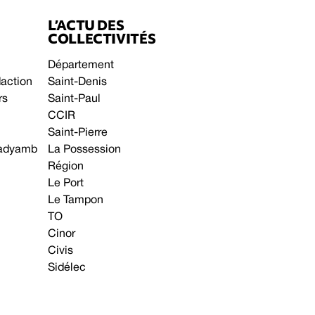
L’ACTU DES
COLLECTIVITÉS
Département
daction
Saint-Denis
rs
Saint-Paul
CCIR
Saint-Pierre
 gadyamb
La Possession
Région
Le Port
Le Tampon
TO
Cinor
Civis
Sidélec