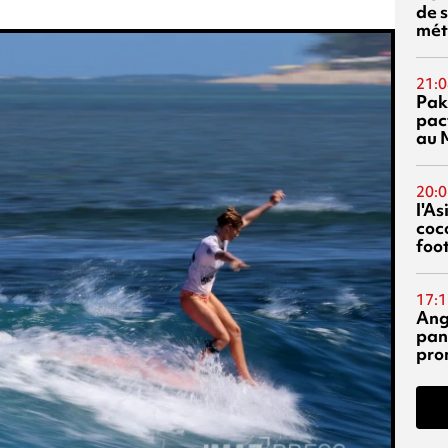
de s
mét
21:0
Pak
pac
au 
20:0
l'A
coc
foo
17:1
Ang
pan
pro