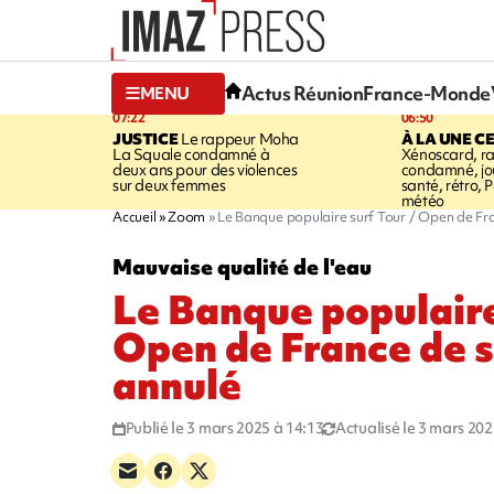
Actus Réunion
France-Monde
MENU
07:22
06:50
JUSTICE
Le rappeur Moha
À LA UNE C
La Squale condamné à
Xénoscard, r
deux ans pour des violences
condamné, jou
sur deux femmes
santé, rétro, P
météo
Accueil
Zoom
Le Banque populaire surf Tour / Open de Fra
Mauvaise qualité de l'eau
Le Banque populaire
Open de France de s
annulé
Publié le 3 mars 2025 à 14:13
Actualisé le 3 mars 202