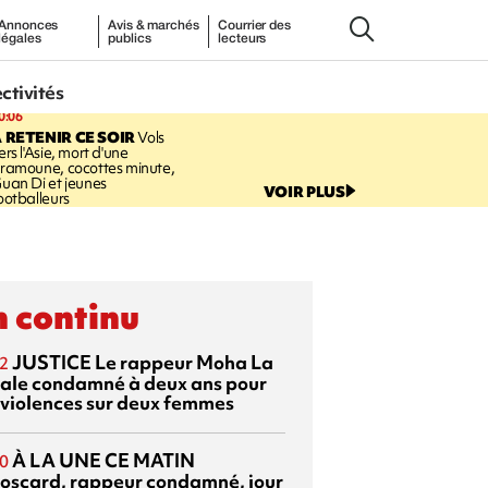
Annonces
Avis & marchés
Courrier des
légales
publics
lecteurs
ectivités
0:06
 RETENIR CE SOIR
Vols
ers l'Asie, mort d'une
ramoune, cocottes minute,
uan Di et jeunes
VOIR PLUS
ootballeurs
 continu
JUSTICE
Le rappeur Moha La
2
ale condamné à deux ans pour
 violences sur deux femmes
À LA UNE CE MATIN
0
oscard, rappeur condamné, jour