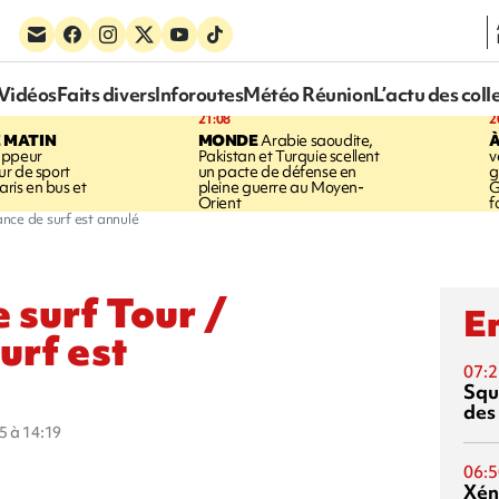
Vidéos
Faits divers
Inforoutes
Météo Réunion
L’actu des coll
21:08
2
E MATIN
MONDE
Arabie saoudite,
À
appeur
Pakistan et Turquie scellent
v
r de sport
un pacte de défense en
g
aris en bus et
pleine guerre au Moyen-
G
Orient
f
nce de surf est annulé
 surf Tour /
En
urf est
07:2
Squ
des
5 à 14:19
06:5
Xén