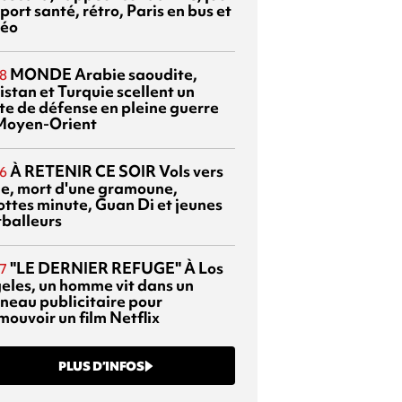
port santé, rétro, Paris en bus et
éo
MONDE
Arabie saoudite,
8
istan et Turquie scellent un
te de défense en pleine guerre
Moyen-Orient
À RETENIR CE SOIR
Vols vers
6
sie, mort d'une gramoune,
ottes minute, Guan Di et jeunes
tballeurs
"LE DERNIER REFUGE"
À Los
7
eles, un homme vit dans un
neau publicitaire pour
mouvoir un film Netflix
PLUS D’INFOS