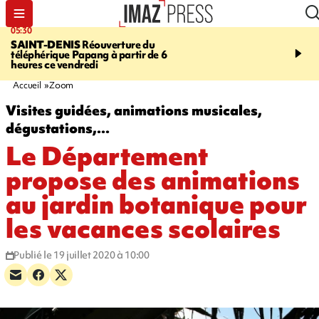
05:30
07:00
SAINT-DENIS
Réouverture du
LA MÉTÉO DAPRÉ M
téléphérique Papang à partir de 6
ROSINA
Un vendredi so
heures ce vendredi
Accueil
Zoom
Visites guidées, animations musicales,
dégustations,...
Le Département
propose des animations
au jardin botanique pour
les vacances scolaires
Publié le 19 juillet 2020 à 10:00