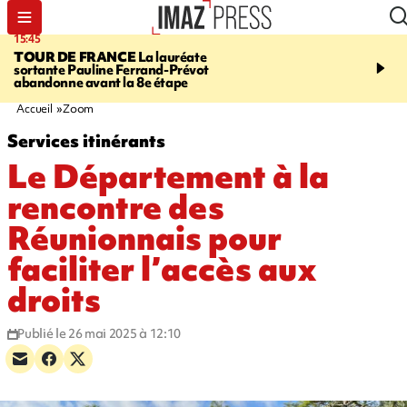
15:45
20:17
TOUR DE FRANCE
La lauréate
À RETENIR CE SOIR
Sé
sortante Pauline Ferrand-Prévot
routière, concours de nou
abandonne avant la 8e étape
du littoral fermée, courr
Darmanin et évacuation
Accueil
Zoom
Services itinérants
Le Département à la
rencontre des
Réunionnais pour
faciliter l’accès aux
droits
Publié le 26 mai 2025 à 12:10