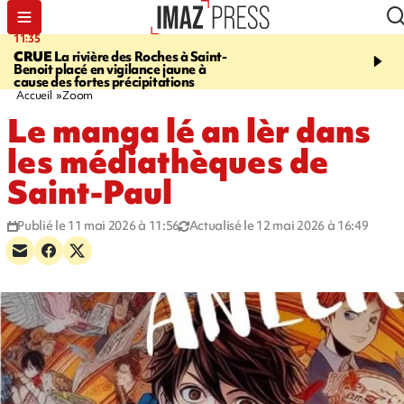
11:35
11:57
CRUE
La rivière des Roches à Saint-
SAINT-DENIS
Le télép
Benoit placé en vigilance jaune à
Papang a repris du servi
cause des fortes précipitations
Accueil
Zoom
Le manga lé an lèr dans
les médiathèques de
Saint-Paul
Publié le 11 mai 2026 à 11:56
Actualisé le 12 mai 2026 à 16:49