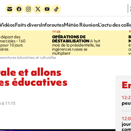
Vidéos
Faits divers
Inforoutes
Météo Réunion
L’actu des coll
11:22
1
 départ des
OPÉRATIONS DE
R
erciales - 160
DÉSTABILISATION
A huit
pour 10 jours
mois de la présidentielle, les
é
aires
ingérences russes se
a
multiplient
v
 aventures éducatives et culturelles
ale et allons
es éducatives
En
12:2
peuv
6 à 11:15
12:0
jou
com