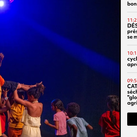
bon
11:2
DÉS
prés
se m
10:1
cyc
aprè
09:5
CA
séc
"glo
agri