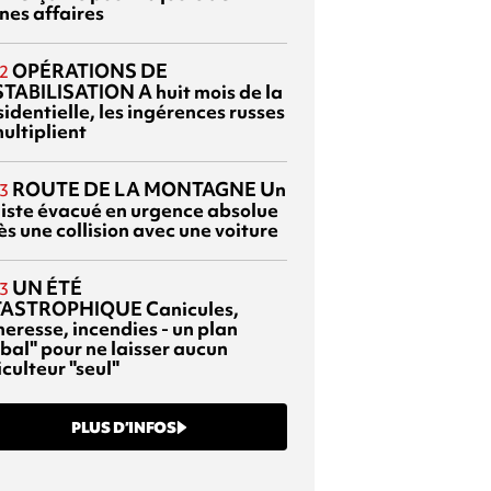
nes affaires
OPÉRATIONS DE
2
TABILISATION
A huit mois de la
identielle, les ingérences russes
ultiplient
ROUTE DE LA MONTAGNE
Un
3
liste évacué en urgence absolue
s une collision avec une voiture
UN ÉTÉ
3
TASTROPHIQUE
Canicules,
heresse, incendies - un plan
bal" pour ne laisser aucun
culteur "seul"
PLUS D’INFOS