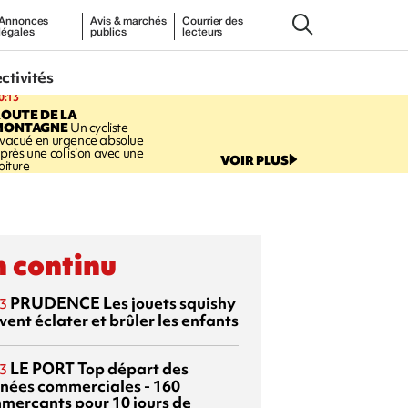
Annonces
Avis & marchés
Courrier des
légales
publics
lecteurs
ectivités
0:13
OUTE DE LA
MONTAGNE
Un cycliste
vacué en urgence absolue
près une collision avec une
VOIR PLUS
oiture
 continu
PRUDENCE
Les jouets squishy
3
ent éclater et brûler les enfants
LE PORT
Top départ des
3
rnées commerciales - 160
merçants pour 10 jours de