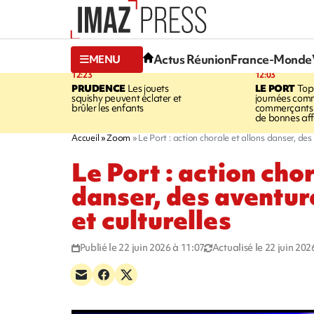
Actus Réunion
France-Monde
MENU
12:23
12:03
PRUDENCE
Les jouets
LE PORT
Top
squishy peuvent éclater et
journées comm
brûler les enfants
commerçants 
de bonnes aff
Accueil
Zoom
Le Port : action chorale et allons danser, des
Le Port : action chor
danser, des aventur
et culturelles
Publié le 22 juin 2026 à 11:07
Actualisé le 22 juin 202