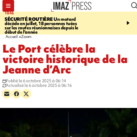
10:46
13:49
SÉCURITÉ ROUTIÈRE
Un motard
JUSTICE
Violences sexu
décède en juillet, 18 personnes tuées
mineurs - un courrier d
sur les routes réunionnaises depuis le
pointe les défaillances 
début de l'année
Accueil
Zoom
Le Port célèbre la
victoire historique de la
Jeanne d’Arc
Publié le 6 octobre 2025 à 06:14
Actualisé le 6 octobre 2025 à 06:16