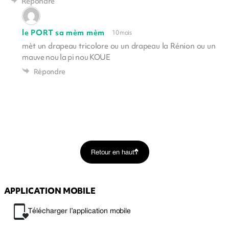
Répondre
le PORT sa mèm mèm
10 mois
mèt un drapeau tricolore ou un drapeau la Rénion ou un
mauve nou la pi nou KOUE
Répondre
Retour en haut
APPLICATION MOBILE
Télécharger l’application mobile