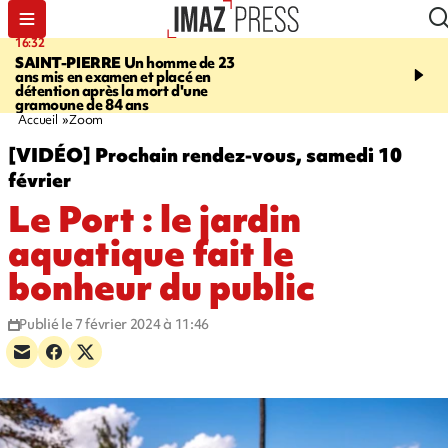
16:32
21:08
SAINT-PIERRE
Un homme de 23
MONDE
Arabie saoudit
ans mis en examen et placé en
et Turquie scellent un p
détention après la mort d'une
défense en pleine guerr
gramoune de 84 ans
Orient
Accueil
Zoom
[VIDÉO] Prochain rendez-vous, samedi 10
février
Le Port : le jardin
aquatique fait le
bonheur du public
Publié le 7 février 2024 à 11:46