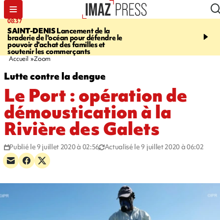
08:37
10:44
SAINT-DENIS
Lancement de la
SAINT-DENIS
Les lions 
braderie de l'océan pour défendre le
dragons paradent dans l
pouvoir d'achat des familles et
ville pour fêter Guan Di.
soutenir les commerçants
photos sur notre site
Accueil
Zoom
Lutte contre la dengue
Le Port : opération de
démoustication à la
Rivière des Galets
Publié le 9 juillet 2020 à 02:56
Actualisé le 9 juillet 2020 à 06:02