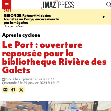
09:14
13:09
GIRONDE
Retour timide des
CONFLIT
Des échanges
touristes au Porge, encore meurtri
font cinq morts en Ukrai
par le mégafeu
Russie
Accueil
Zoom
Apres le cyclone
Le Port : ouverture
repousée pour la
bibliotheque Rivière des
Galets
Publié le 29 janvier 2024 à 11:33
Actualisé le 29 janvier 2024 à 12:17