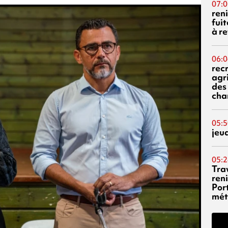
07:0
reni
fuit
à re
06:0
rec
agr
des 
cha
05:5
jeu
05:2
Tra
reni
Por
mét