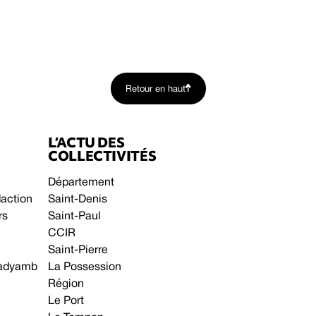
Retour en haut
L’ACTU DES
COLLECTIVITÉS
Département
daction
Saint-Denis
rs
Saint-Paul
CCIR
Saint-Pierre
 gadyamb
La Possession
Région
Le Port