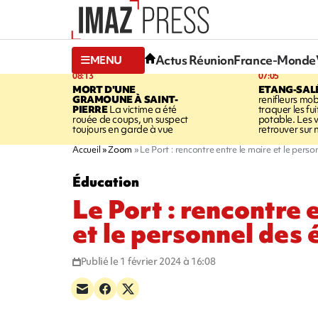
Actus Réunion
France-Monde
MENU
08:13
07:05
MORT D'UNE
ETANG-SAL
GRAMOUNE À SAINT-
renifleurs mob
PIERRE
La victime a été
traquer les fu
rouée de coups, un suspect
potable. Les v
toujours en garde à vue
retrouver sur n
Accueil
Zoom
Le Port : rencontre entre le maire et le perso
Éducation
Le Port : rencontre 
et le personnel des 
Publié le 1 février 2024 à 16:08