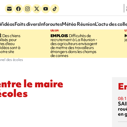
Vidéos
Faits divers
Inforoutes
Météo Réunion
L’actu des coll
06:04
0
É
Des chiens
EMPLOIS
Difficultés de
ilisés pour
recrutement à La Réunion -
j
ites d'eau
des agriculteurs envisagent
idéos sont à
de mettre des travailleurs
otre site
étrangers dans les champs
de cannes
nnel des écoles
entre le maire
En
écoles
08:1
SAI
rou
en 