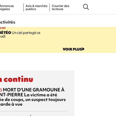
Annonces
Avis & marchés
Courrier des
légales
publics
lecteurs
ectivités
5:50
MÉTÉO
Un ciel partagé ce
eudi
VOIR PLUS
 continu
MORT D'UNE GRAMOUNE À
3
NT-PIERRE
La victime a été
ée de coups, un suspect toujours
garde à vue