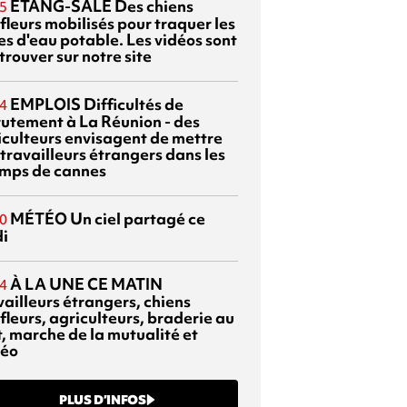
ETANG-SALÉ
Des chiens
5
fleurs mobilisés pour traquer les
es d'eau potable. Les vidéos sont
trouver sur notre site
EMPLOIS
Difficultés de
4
rutement à La Réunion - des
iculteurs envisagent de mettre
travailleurs étrangers dans les
mps de cannes
MÉTÉO
Un ciel partagé ce
0
di
À LA UNE CE MATIN
4
vailleurs étrangers, chiens
fleurs, agriculteurs, braderie au
t, marche de la mutualité et
éo
PLUS D’INFOS