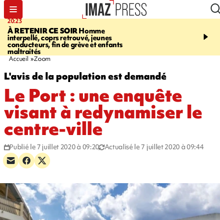
20:23
06:04
À RETENIR CE SOIR
Homme
EMPLOIS
Difficultés d
interpellé, coprs retrouvé, jeunes
à La Réunion - des agric
conducteurs, fin de grève et enfants
envisagent de mettre des
maltraités
étrangers dans les cha
Accueil
Zoom
L'avis de la population est demandé
Le Port : une enquête
visant à redynamiser le
centre-ville
Publié le 7 juillet 2020 à 09:20
Actualisé le 7 juillet 2020 à 09:44