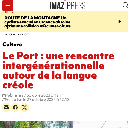
10:13
12:23
ROUTE DE LA MONTAGNE
Un
PRUDENCE
Les jouets
cycliste évacué en urgence absolue
peuvent éclater et brûler
après une collision avec une voiture
Accueil
Zoom
Culture
Le Port : une rencontre
intergénérationnelle
autour de la langue
créole
Publié le 27 octobre 2023 à 12:11
Actualisé le 27 octobre 2023 à 12:12