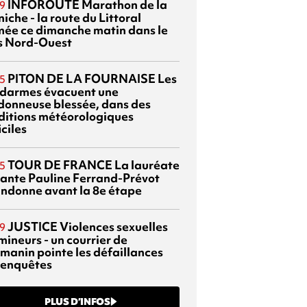
INFOROUTE
Marathon de la
9
iche - la route du Littoral
mée ce dimanche matin dans le
s Nord-Ouest
PITON DE LA FOURNAISE
Les
5
darmes évacuent une
donneuse blessée, dans des
ditions météorologiques
iciles
TOUR DE FRANCE
La lauréate
5
tante Pauline Ferrand-Prévot
ndonne avant la 8e étape
JUSTICE
Violences sexuelles
9
mineurs - un courrier de
manin pointe les défaillances
 enquêtes
PLUS D’INFOS