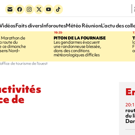
Vidéos
Faits divers
Inforoutes
Météo Réunion
L’actu des coll
16:35
1
E
Marathon de
PITON DE LA FOURNAISE
la route du
Les gendarmes évacuent
l
ée ce dimanche
une randonneuse blessée,
F
 sens Nord-
dans des conditions
a
météorologiques difficiles
ffice de tourisme de l'ouest
ctivités
En
ce de
20:1
rout
du l
Dar