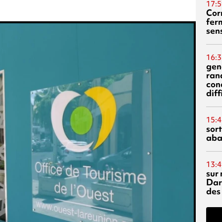
17:5
Corn
fer
sen
16:3
gen
ran
con
diff
15:4
sor
aba
13:4
sur 
Dar
des