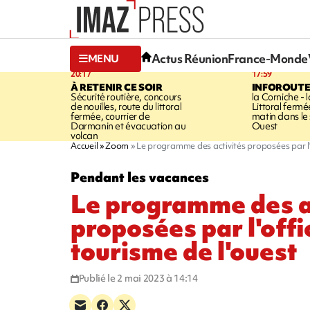
Actus Réunion
France-Monde
MENU
20:17
17:59
À RETENIR CE SOIR
INFOROUT
Sécurité routière, concours
la Corniche - 
de nouilles, route du littoral
Littoral ferm
fermée, courrier de
matin dans le
Darmanin et évacuation au
Ouest
volcan
Accueil
Zoom
Le programme des activités proposées par l'o
Pendant les vacances
Le programme des a
proposées par l'offi
tourisme de l'ouest
Publié le 2 mai 2023 à 14:14