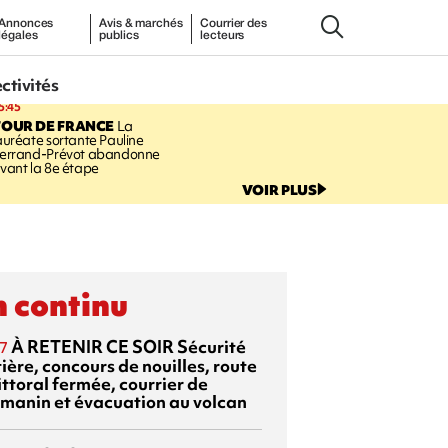
Annonces
Avis & marchés
Courrier des
légales
publics
lecteurs
ectivités
5:45
TOUR DE FRANCE
La
auréate sortante Pauline
errand-Prévot abandonne
vant la 8e étape
VOIR PLUS
 continu
À RETENIR CE SOIR
Sécurité
7
ière, concours de nouilles, route
ittoral fermée, courrier de
manin et évacuation au volcan