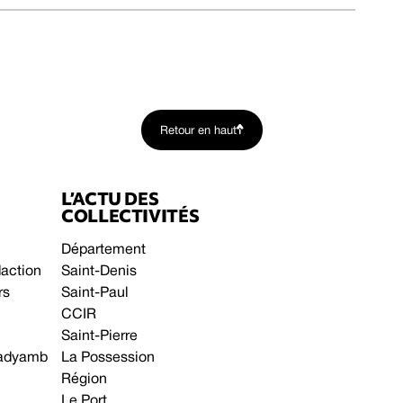
Retour en haut
L’ACTU DES
COLLECTIVITÉS
Département
daction
Saint-Denis
rs
Saint-Paul
CCIR
Saint-Pierre
 gadyamb
La Possession
Région
Le Port