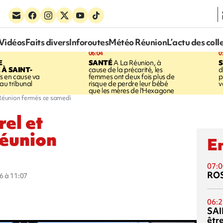
Vidéos
Faits divers
Inforoutes
Météo Réunion
L’actu des coll
06:04
0
E
SANTÉ
A La Réunion, à
S
À SAINT-
cause de la précarité, les
d
s en cause va
femmes ont deux fois plus de
p
au tribunal
risque de perdre leur bébé
v
que les mères de l'Hexagone
 Réunion fermés ce samedi
rel et
Réunion
En
07:0
RO
6 à 11:07
06:2
SAI
êtr