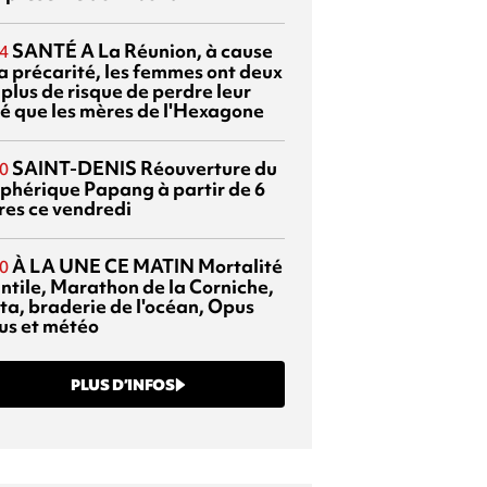
SANTÉ
A La Réunion, à cause
4
la précarité, les femmes ont deux
 plus de risque de perdre leur
é que les mères de l'Hexagone
SAINT-DENIS
Réouverture du
0
éphérique Papang à partir de 6
res ce vendredi
À LA UNE CE MATIN
Mortalité
0
antile, Marathon de la Corniche,
ta, braderie de l'océan, Opus
us et météo
PLUS D’INFOS