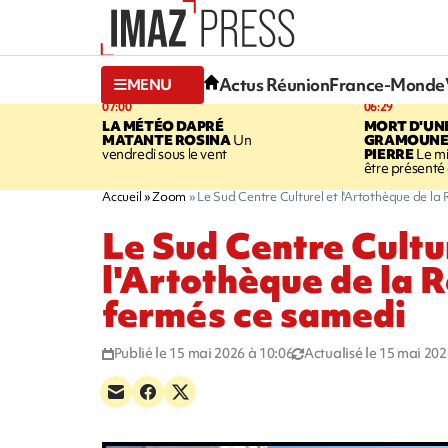
Actus Réunion
France-Monde
MENU
07:00
06:29
LA MÉTÉO DAPRÉ
MORT D'UN
MATANTE ROSINA
Un
GRAMOUNE 
vendredi sous le vent
PIERRE
Le mi
être présenté 
Accueil
Zoom
Le Sud Centre Culturel et l'Artothèque de la
Le Sud Centre Cultu
l'Artothèque de la 
fermés ce samedi
Publié le 15 mai 2026 à 10:06
Actualisé le 15 mai 202