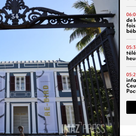
06:0
de 
fois
béb
05:3
tél
heu
05:2
inf
Ceu
Poc