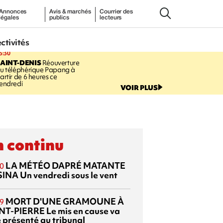
Annonces
Avis & marchés
Courrier des
légales
publics
lecteurs
ectivités
5:30
AINT-DENIS
Réouverture
u téléphérique Papang à
artir de 6 heures ce
endredi
VOIR PLUS
 continu
LA MÉTÉO DAPRÉ MATANTE
0
SINA
Un vendredi sous le vent
MORT D'UNE GRAMOUNE À
9
NT-PIERRE
Le mis en cause va
e présenté au tribunal