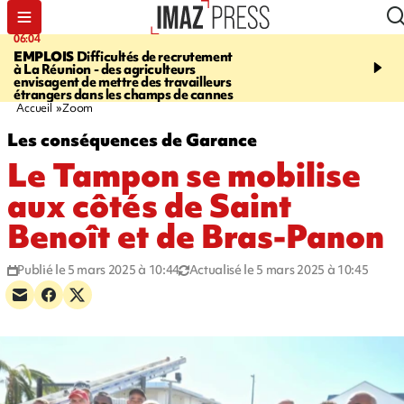
06:04
09:10
EMPLOIS
Difficultés de recrutement
SAINTE-SUZANNE
Un 
à La Réunion - des agriculteurs
en panne sur la RN2, la v
envisagent de mettre des travailleurs
et la bretelle de la sortie
étrangers dans les champs de cannes
l’échangeur de la Marin
Accueil
Zoom
Les conséquences de Garance
Le Tampon se mobilise
aux côtés de Saint
Benoît et de Bras-Panon
Publié le 5 mars 2025 à 10:44
Actualisé le 5 mars 2025 à 10:45