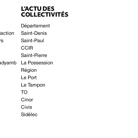
L’ACTU DES
COLLECTIVITÉS
Département
daction
Saint-Denis
rs
Saint-Paul
CCIR
Saint-Pierre
 gadyamb
La Possession
Région
Le Port
Le Tampon
TO
Cinor
Civis
Sidélec