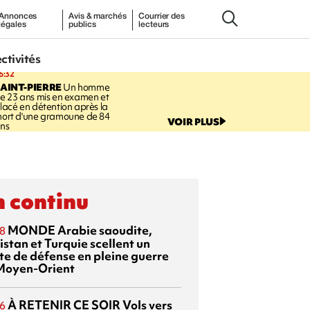
Annonces
Avis & marchés
Courrier des
légales
publics
lecteurs
ectivités
6:32
AINT-PIERRE
Un homme
e 23 ans mis en examen et
lacé en détention après la
ort d'une gramoune de 84
VOIR PLUS
ns
 continu
MONDE
Arabie saoudite,
8
istan et Turquie scellent un
te de défense en pleine guerre
Moyen-Orient
À RETENIR CE SOIR
Vols vers
6