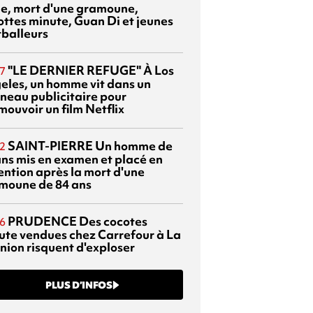
sie, mort d'une gramoune,
ottes minute, Guan Di et jeunes
tballeurs
"LE DERNIER REFUGE"
À Los
7
eles, un homme vit dans un
neau publicitaire pour
mouvoir un film Netflix
SAINT-PIERRE
Un homme de
2
ans mis en examen et placé en
ention après la mort d'une
moune de 84 ans
PRUDENCE
Des cocotes
6
ute vendues chez Carrefour à La
nion risquent d'exploser
PLUS D’INFOS