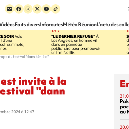
Vidéos
Faits divers
Inforoutes
Météo Réunion
L’actu des coll
17:17
1
CE SOIR
Vols
"LE DERNIER REFUGE"
À
S
rt d'une
Los Angeles, un homme vit
d
cottes minute,
dans un panneau
p
unes
publicitaire pour promouvoir
m
un film Netflix
a
étape du festival "dann kèr lé o"
est invite à la
En
festival "dann
21:0
Pak
pac
au 
vembre 2024 à 12:47
20:0