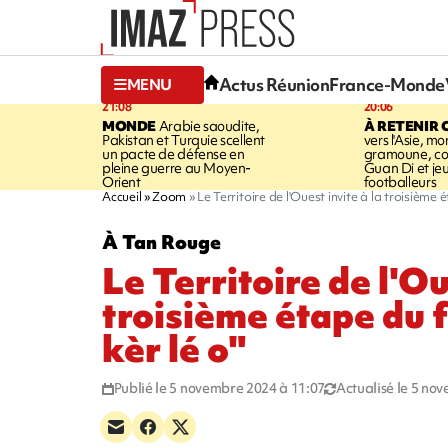
Actus Réunion
France-Monde
MENU
21:08
20:06
MONDE
Arabie saoudite,
À RETENIR 
Pakistan et Turquie scellent
vers l'Asie, mo
un pacte de défense en
gramoune, co
pleine guerre au Moyen-
Guan Di et je
Orient
footballeurs
Accueil
Zoom
Le Territoire de l'Ouest invite à la troisième 
À Tan Rouge
Le Territoire de l'Ou
troisième étape du 
kèr lé o"
Publié le 5 novembre 2024 à 11:07
Actualisé le 5 no