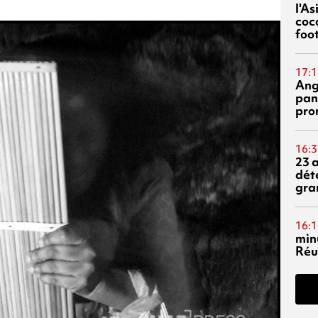
l'A
coc
foo
17:1
Ang
pan
pro
16:3
23 
dét
gra
16:1
min
Réu