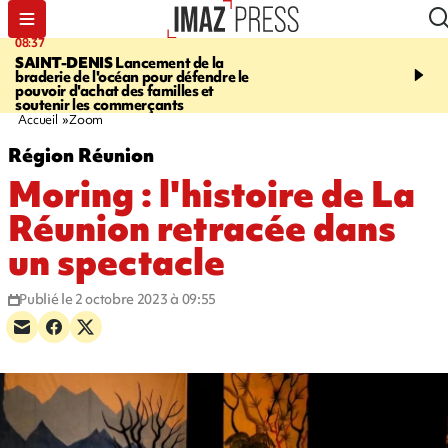
08:37
10:44
SAINT-DENIS
Lancement de la
SAINT-DENIS
Les lions 
braderie de l'océan pour défendre le
dragons paradent dans l
pouvoir d'achat des familles et
ville pour fêter Guan Di.
soutenir les commerçants
photos sur notre site
Accueil
Zoom
Région Réunion
Moring : l'histoire de La
Réunion retracée dans
un spectacle
Publié le 2 octobre 2023 à 09:55