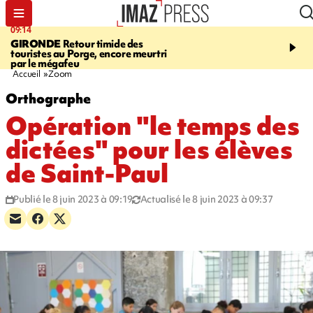
09:14
13:09
GIRONDE
Retour timide des
CONFLIT
Des échanges
touristes au Porge, encore meurtri
font cinq morts en Ukrai
par le mégafeu
Russie
Accueil
Zoom
Orthographe
Opération "le temps des
dictées" pour les élèves
de Saint-Paul
Publié le 8 juin 2023 à 09:19
Actualisé le 8 juin 2023 à 09:37