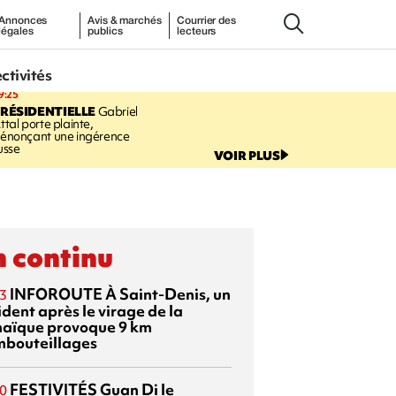
Annonces
Avis & marchés
Courrier des
légales
publics
lecteurs
ectivités
9:25
RÉSIDENTIELLE
Gabriel
ttal porte plainte,
énonçant une ingérence
usse
VOIR PLUS
 continu
INFOROUTE
À Saint-Denis, un
3
dent après le virage de la
aïque provoque 9 km
mbouteillages
FESTIVITÉS
Guan Di
le
0