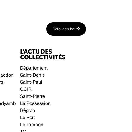
Retour en haut
L’ACTU DES
COLLECTIVITÉS
Département
daction
Saint-Denis
rs
Saint-Paul
CCIR
Saint-Pierre
 gadyamb
La Possession
Région
Le Port
Le Tampon
TO