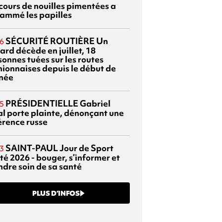
cours de nouilles pimentées a
lammé les papilles
SÉCURITÉ ROUTIÈRE
Un
6
ard décède en juillet, 18
sonnes tuées sur les routes
nionnaises depuis le début de
nnée
PRÉSIDENTIELLE
Gabriel
5
al porte plainte, dénonçant une
érence russe
SAINT-PAUL
Jour de Sport
3
té 2026 - bouger, s’informer et
ndre soin de sa santé
PLUS D’INFOS