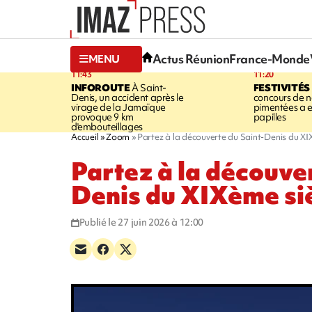
Actus Réunion
France-Monde
MENU
11:43
11:20
INFOROUTE
À Saint-
FESTIVITÉS
Denis, un accident après le
concours de no
virage de la Jamaïque
pimentées a 
provoque 9 km
papilles
d'embouteillages
Accueil
Zoom
Partez à la découverte du Saint-Denis du XI
Partez à la découve
Denis du XIXème si
Publié le 27 juin 2026 à 12:00