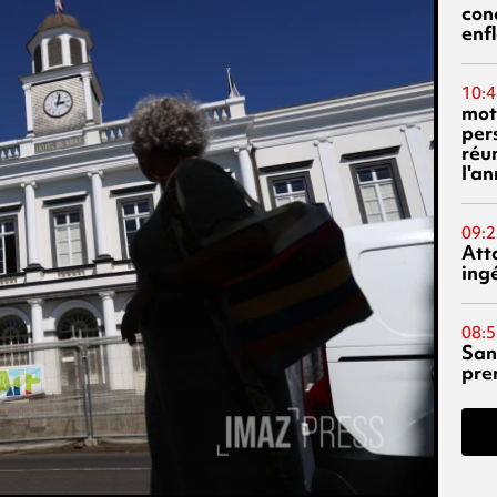
con
enf
10:4
mot
per
réu
l'a
09:2
Att
ing
08:5
San
pre