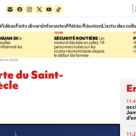
Vidéos
Faits divers
Inforoutes
Météo Réunion
L’actu des coll
10:46
0
GUAN DI
le
SÉCURITÉ ROUTIÈRE
Un
P
uilles
motard décède en juillet, 18
A
enflammé les
personnes tuées sur les
d
routes réunionnaises depuis
r
le début de l'année
Xème siècle
rte du Saint-
ècle
En
11:4
acci
Jam
d'e
11:2