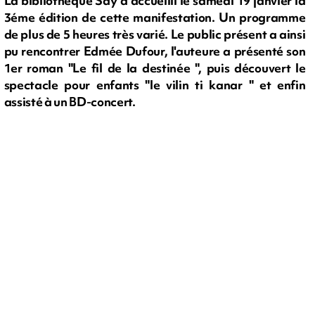
La bibliothèque Say a accueilli le samedi 19 janvier la
3éme édition de cette manifestation. Un programme
de plus de 5 heures très varié. Le public présent a ainsi
pu rencontrer Edmée Dufour, l'auteure a présenté son
1er roman "Le fil de la destinée ", puis découvert le
spectacle pour enfants "le vilin ti kanar " et enfin
assisté à un BD-concert.