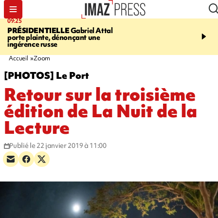
09:25
11:43
PRÉSIDENTIELLE
Gabriel Attal
INFOROUTE
À Saint-D
porte plainte, dénonçant une
accident après le virage 
ingérence russe
Jamaïque provoque 9 
d'embouteillages
Accueil
Zoom
[PHOTOS] Le Port
Retour sur la troisième
édition de La Nuit de la
Lecture
Publié le 22 janvier 2019 à 11:00