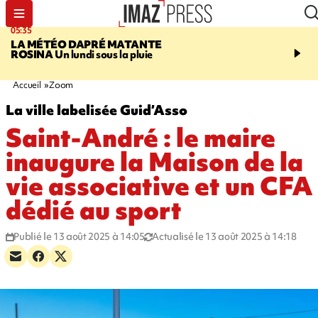
05:35
07:47
LA MÉTÉO DAPRÉ MATANTE
MAYOTTE
Une femme e
ROSINA
Un lundi sous la pluie
ses deux enfants meure
l'incendie de leur maiso
Accueil
Zoom
La ville labelisée Guid’Asso
Saint-André : le maire
inaugure la Maison de la
vie associative et un CFA
dédié au sport
Publié le 13 août 2025 à 14:05
Actualisé le 13 août 2025 à 14:18