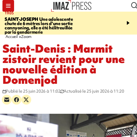
19:05
20:44
SAINT-JOSEPH
Une adolescente
À RETENIR CE SOIR
G
chute de 6 mètres lors d'une sortie
rouée de coups, cycliste,
cannyoning, elle a été hélitreuillée
personne disparue et c
par la gendarmerie
para-natation
Accueil
Zoom
Saint-Denis : Marmit
zistoir revient pour une
nouvelle édition à
Domenjod
Publié le 25 juin 2026 à 11:02
Actualisé le 25 juin 2026 à 11:20