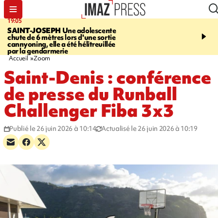
19:05
20:44
SAINT-JOSEPH
Une adolescente
À RETENIR CE SOIR
G
chute de 6 mètres lors d'une sortie
rouée de coups, cycliste,
cannyoning, elle a été hélitreuillée
personne disparue et c
par la gendarmerie
para-natation
Accueil
Zoom
Saint-Denis : conférence
de presse du Runball
Challenger Fiba 3x3
Publié le 26 juin 2026 à 10:14
Actualisé le 26 juin 2026 à 10:19