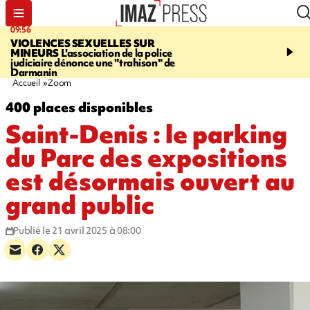
09:56
12:19
VIOLENCES SEXUELLES SUR
SAINT-DENIS
Un hom
MINEURS
L'association de la police
grièvement blessé à cou
judiciaire dénonce une "trahison" de
bouteille dans une baga
Darmanin
Accueil
Zoom
400 places disponibles
Saint-Denis : le parking
du Parc des expositions
est désormais ouvert au
grand public
Publié le 21 avril 2025 à 08:00