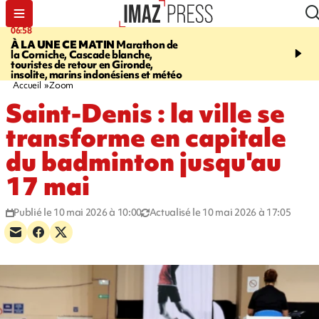
06:58
09:14
À LA UNE CE MATIN
Marathon de
GIRONDE
Retour timid
la Corniche, Cascade blanche,
touristes au Porge, enco
touristes de retour en Gironde,
par le mégafeu
insolite, marins indonésiens et météo
Accueil
Zoom
Saint-Denis : la ville se
transforme en capitale
du badminton jusqu'au
17 mai
Publié le 10 mai 2026 à 10:00
Actualisé le 10 mai 2026 à 17:05