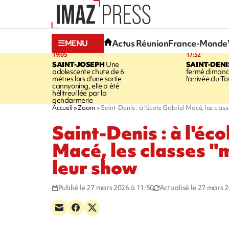
Actus Réunion
France-Monde
MENU
19:05
17:52
SAINT-JOSEPH
Une
SAINT-DENI
adolescente chute de 6
fermé dimanc
mètres lors d'une sortie
l'arrivée du To
cannyoning, elle a été
hélitreuillée par la
gendarmerie
Accueil
Zoom
Saint-Denis : à l'école Gabriel Macé, les clas
Saint-Denis : à l'éco
Macé, les classes "
leur show
Publié le 27 mars 2026 à 11:50
Actualisé le 27 mars 