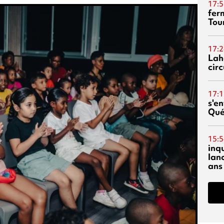
17:5
fer
Tour
17:2
Lah
circ
17:1
s'en
Qué
15:5
inq
lanc
ans