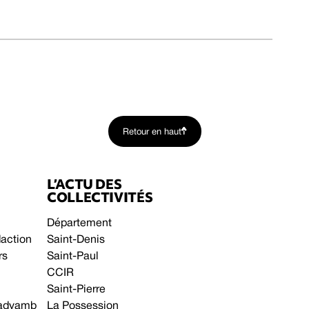
Retour en haut
L’ACTU DES
COLLECTIVITÉS
Département
daction
Saint-Denis
rs
Saint-Paul
CCIR
Saint-Pierre
 gadyamb
La Possession