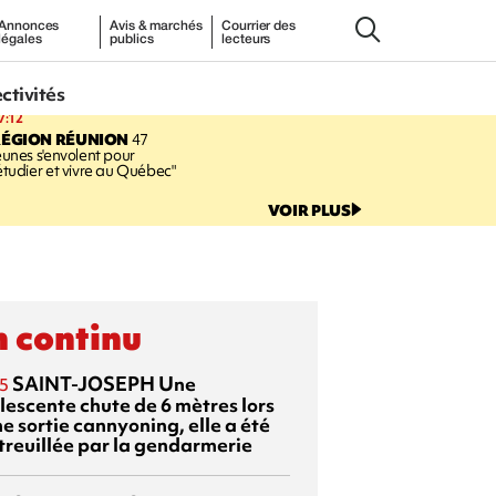
Annonces
Avis & marchés
Courrier des
légales
publics
lecteurs
ectivités
7:12
RÉGION RÉUNION
47
eunes s'envolent pour
étudier et vivre au Québec"
VOIR PLUS
 continu
SAINT-JOSEPH
Une
5
lescente chute de 6 mètres lors
e sortie cannyoning, elle a été
itreuillée par la gendarmerie