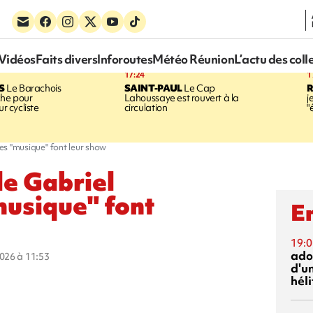
Vidéos
Faits divers
Inforoutes
Météo Réunion
L’actu des coll
17:24
1
S
Le Barachois
SAINT-PAUL
Le Cap
he pour
Lahoussaye est rouvert à la
j
ur cycliste
circulation
"
ses "musique" font leur show
le Gabriel
musique" font
En
19:0
ado
2026 à 11:53
d'un
hél