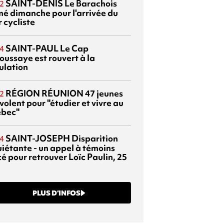
SAINT-DENIS
Le Barachois
2
mé dimanche pour l'arrivée du
 cycliste
SAINT-PAUL
Le Cap
4
oussaye est rouvert à la
ulation
RÉGION RÉUNION
47 jeunes
2
volent pour "étudier et vivre au
bec"
SAINT-JOSEPH
Disparition
4
uiétante - un appel à témoins
é pour retrouver Loïc Paulin, 25
PLUS D’INFOS