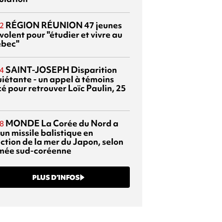
RÉGION RÉUNION
47 jeunes
2
volent pour "étudier et vivre au
bec"
SAINT-JOSEPH
Disparition
4
uiétante - un appel à témoins
é pour retrouver Loïc Paulin, 25
MONDE
La Corée du Nord a
8
 un missile balistique en
ection de la mer du Japon, selon
rmée sud-coréenne
PLUS D’INFOS