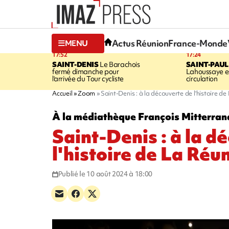
Actus Réunion
France-Monde
MENU
17:52
17:24
SAINT-DENIS
Le Barachois
SAINT-PAUL
fermé dimanche pour
Lahoussaye es
l'arrivée du Tour cycliste
circulation
Accueil
Zoom
Saint-Denis : à la découverte de l'histoire d
À la médiathèque François Mitterran
Saint-Denis : à la d
l'histoire de La Réu
Publié le 10 août 2024 à 18:00