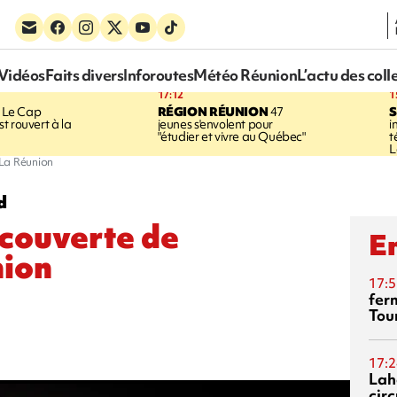
Vidéos
Faits divers
Inforoutes
Météo Réunion
L’actu des coll
17:12
1
Le Cap
RÉGION RÉUNION
47
S
t rouvert à la
jeunes s'envolent pour
i
"étudier et vivre au Québec"
t
L
e La Réunion
d
écouverte de
En
nion
17:5
fer
Tour
17:2
Lah
circ