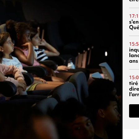
17:1
s'en
Qué
15:5
inq
lanc
ans
15:0
tiré
dir
l'a