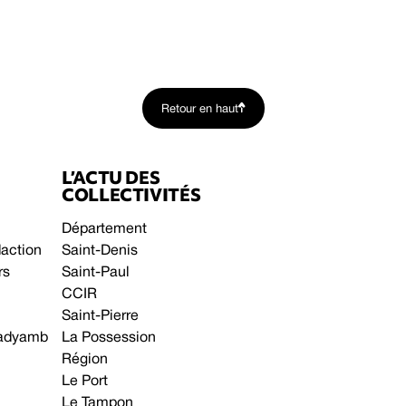
Retour en haut
L’ACTU DES
COLLECTIVITÉS
Département
daction
Saint-Denis
rs
Saint-Paul
CCIR
Saint-Pierre
 gadyamb
La Possession
Région
Le Port
Le Tampon